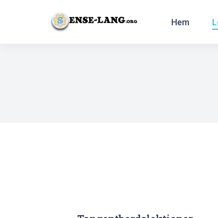
Hem
L
English
|
עברית
|
Español
|
Português
|
França