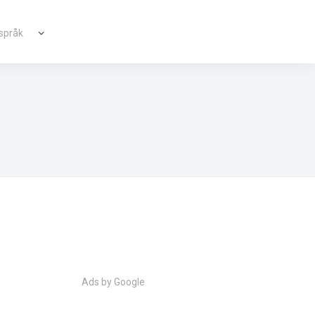
 språk
ългарски
|
Svenska
|
Dansk
|
Suomi
|
Íslenska
|
Malay
Ads by Google